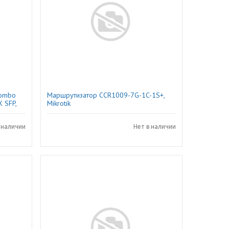
Combo
Маршрутизатор CCR1009-7G-1C-1S+,
 SFP,
Mikrotik
 наличии
Нет в наличии