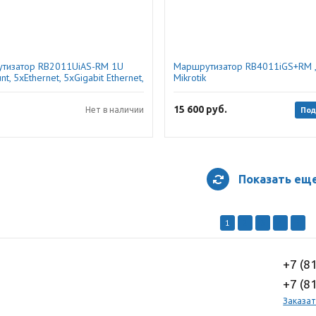
тизатор RB2011UiAS-RM 1U
Маршрутизатор RB4011iGS+RM 
nt, 5xEthernet, 5xGigabit Ethernet,
Mikrotik
, Mikrotik
15 600
руб.
Под
Нет в наличии
Показать ещ
1
2
3
4
5
+7 (8
+7 (8
Заказат