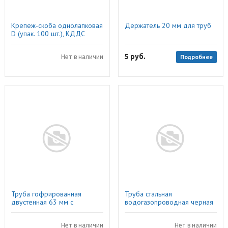
Крепеж-скоба однолапковая
Держатель 20 мм для труб
D (упак. 100 шт.), КДДС
5
руб.
Подробнее
Нет в наличии
Труба гофрированная
Труба стальная
двустенная 63 мм с
водогазопроводная черная
протяжкой с муфтой красная
Ду 40х3,5 мм 3 м
(100м)
Нет в наличии
Нет в наличии