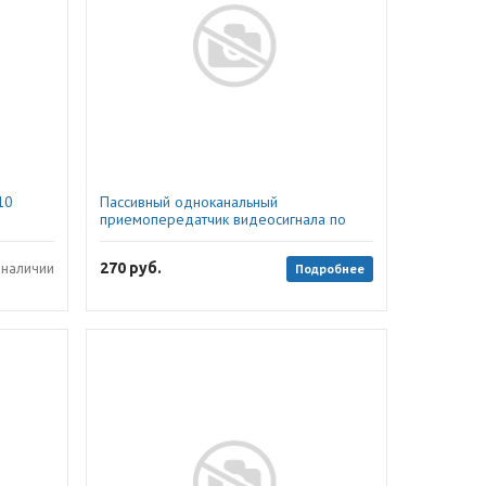
10
Пассивный одноканальный
приемопередатчик видеосигнала по
витой паре, AMATEK
270
руб.
Подробнее
 наличии