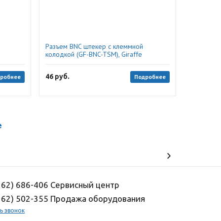
Разъем BNC штекер с клеммной
колодкой (GF-BNC-TSM), Giraffe
46
руб.
робнее
Подробнее
е
162) 686-406 Сервисный центр
162) 502-355 Продажа оборудования
ь звонок