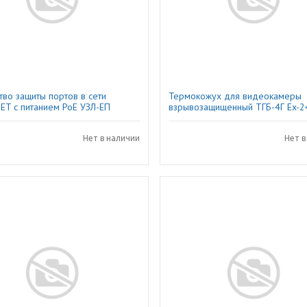
тво защиты портов в сети
Термокожух для видеокамеры
ET c питанием РоЕ УЗЛ-ЕП
взрывозащищенный ТГБ-4Г Ex-2
Тахион
Нет в наличии
Нет в