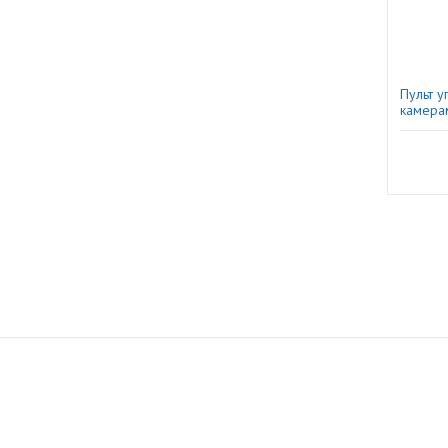
Пульт у
камерам
Amatek