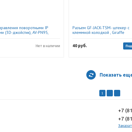
правления поворотными IP
Разъем GF-JACK-TSM- штекер с
и (3D-джойстик), AV-PN95,
клеммной колодкой , Giraffe
40
руб.
Под
Нет в наличии
Показать ещ
1
2
3
+7 (8
+7 (8
Заказат