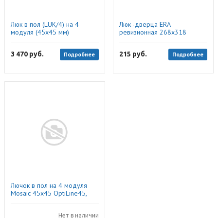
Люк в пол (LUK/4) на 4
Люк -дверца ERA
модуля (45х45 мм)
ревизионная 268х318
противоударный пластик,
Экопласт
3 470
руб.
215
руб.
Подробнее
Подробнее
Лючок в пол на 4 модуля
Mosaic 45x45 OptiLine45,
Schneider Electric
Нет в наличии