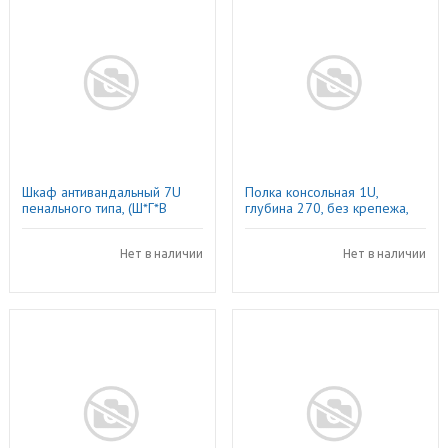
Шкаф антивандальный 7U
Полка консольная 1U,
пенального типа, (Ш*Г*В
глубина 270, без крепежа,
520*400*320мм) 19"
серая, Netko
направляющие, замок, серый,
Netko
Нет в наличии
Нет в наличии