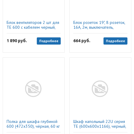
Блок вентиляторов 2 шт для
Блок розеток 19", 8 розеток,
TE 600 с кабелем черный,
16А, 2м, выключатель,
Netko
евровилка "S"
1 890
руб.
664
руб.
Подробнее
Подробнее
Полка для шкафа глубиной
Шкаф напольный 22U серия
600 (472x350), чёрная, 60 кг
TE (600х600х1166), черный,
разобранный, Netko