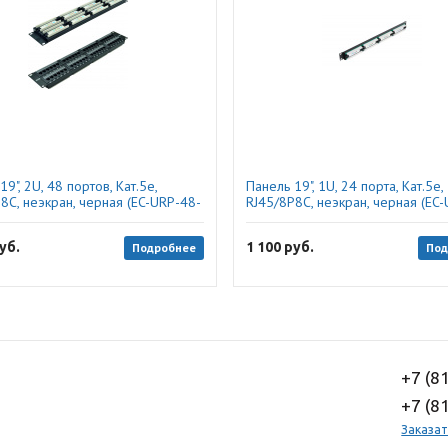
19", 2U, 48 портов, Кат.5e,
Панель 19", 1U, 24 порта, Кат.5e,
8C, неэкран, черная (EC-URP-48-
RJ45/8P8C, неэкран, черная (EC
Netlan
UD2 ), Netlan
уб.
1 100
руб.
Подробнее
Под
+7 (8
+7 (8
Заказат