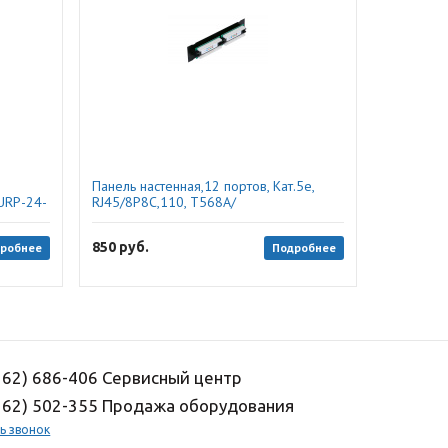
Панель настенная,12 портов, Кат.5e,
-URP-24-
RJ45/8P8C,110, Т568А/
В,неэкран,черная (EC-UWP-12-UD2
),Netlan
850
руб.
робнее
Подробнее
162) 686-406 Сервисный центр
162) 502-355 Продажа оборудования
ь звонок