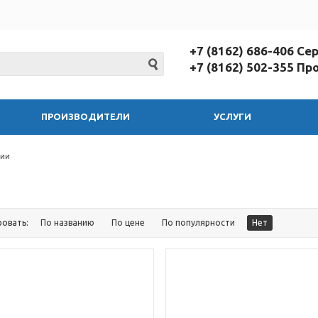
+7 (8162) 686-406 С
+7 (8162) 502-355 П
ПРОИЗВОДИТЕЛИ
УСЛУГИ
зии
ровать:
По названию
По цене
По популярности
Нет