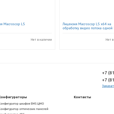
ия Macroscop LS
Лицензия Macroscop LS х64 на
обработку видео потока одной 
камеры
Нет в наличии
Нет в
+7 (8
+7 (8
Заказат
Конфигураторы
Контакты
Конфигуратор шкафов EMS ЦМО
Конфигуратор оптических панелей