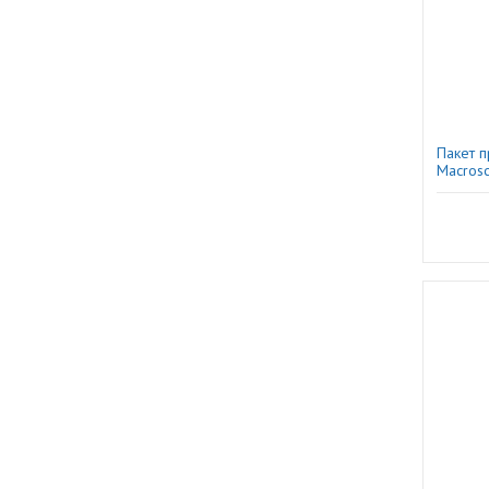
Пакет 
Macrosc
видеон