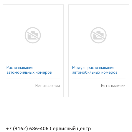
Распознавания
Модуль распознавания
автомобильных номеров
автомобильных номеров
Macroscop Light на 1 IP
Macroscop Light на 1 IP
камеру. Версия для
камеру
автомагистралей:
Нет в наличии
Нет в наличии
+7 (8162) 686-406 Сервисный центр