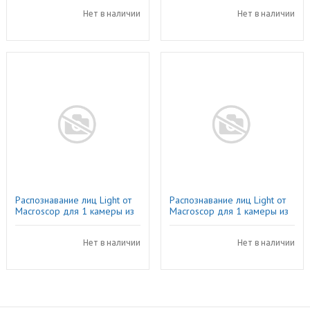
Нет в наличии
Нет в наличии
Распознавание лиц Light от
Распознавание лиц Light от
Macroscop для 1 камеры из
Macroscop для 1 камеры из
пакета 10-49 IP-камер
пакета 100-199 IP-камер
Нет в наличии
Нет в наличии