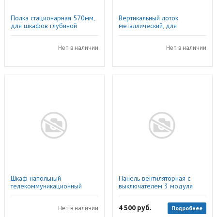
Полка стационарная 570мм,
Вертикальный лоток
для шкафов глубиной
металлический, для
800мм, нагрузка 50кг, цвет
напольных шкафов 32U
черный
шириной 800мм, 2 штуки,
Нет в наличии
черный
Нет в наличии
Шкаф напольный
Панель вентиляторная с
телекоммуникационный
выключателем 3 модуля
32U,800х800, дверь
,серая, IEK
одноствор.стекло, цвет
4 500
руб.
Подробнее
черный,DYNAmic Basic
Нет в наличии