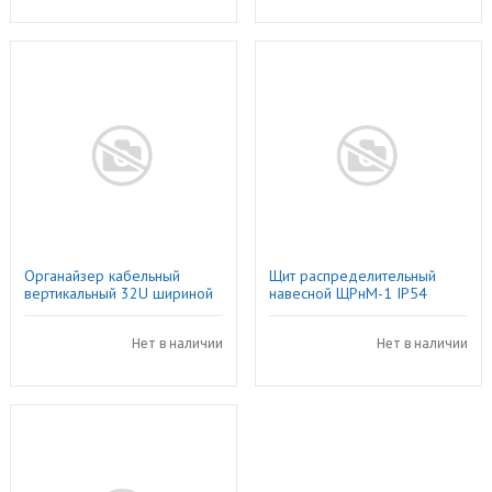
Органайзер кабельный
Щит распределительный
вертикальный 32U шириной
навесной ЩРнМ-1 IP54
100мм
395х310х220 металлический
(30601DEK)
Нет в наличии
Нет в наличии