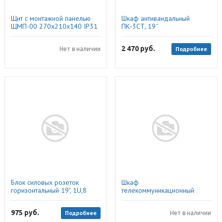
Щит с монтажной панелью
Шкаф антивандальный
ЩМП-00 270х210х140 IP31
ПК-3СТ, 19''
металлический (mb22-00),
EKF
2 470
руб.
Подробнее
Нет в наличии
Блок силовых розеток
Шкаф
горизонтальный 19", 1U,8
телекоммуникационный
розеток, 2К+З со шнуром 1,8
напольный ШТНП-27U
м, NTSS
600x600, Компонент
975
руб.
Подробнее
Нет в наличии